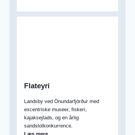
Flateyri
Landsby ved Önundarfjörður med
excentriske museer, fiskeri,
kajaksejlads, og en årlig
sandslotkonkurrence.
Læs mere…