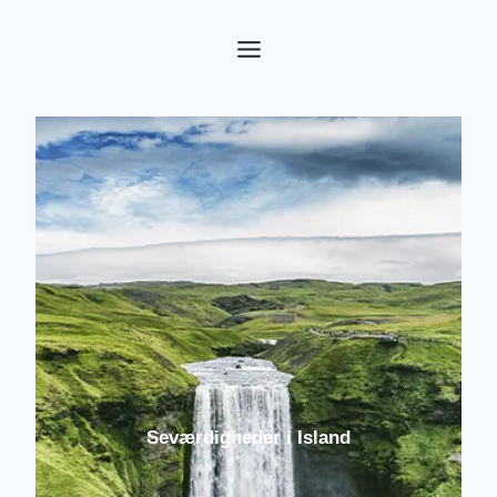
Fortsæt
til
indhold
Seværdigheder i Island