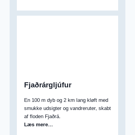
Fjaðrárgljúfur
En 100 m dyb og 2 km lang kløft med
smukke udsigter og vandreruter, skabt
af floden Fjaðrá.
Læs mere…