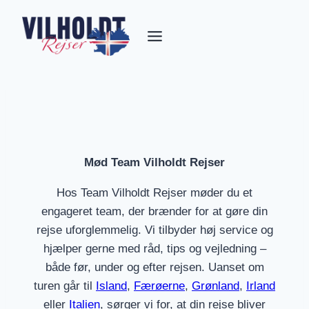
Fortsæt
til
indhold
Mød Team Vilholdt Rejser
Hos Team Vilholdt Rejser møder du et
engageret team, der brænder for at gøre din
rejse uforglemmelig. Vi tilbyder høj service og
hjælper gerne med råd, tips og vejledning –
både før, under og efter rejsen. Uanset om
turen går til
Island
,
Færøerne
,
Grønland
,
Irland
eller
Italien
, sørger vi for, at din rejse bliver