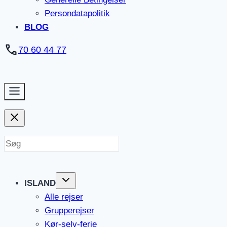
Persondatapolitik
BLOG
70 60 44 77
ISLAND
Alle rejser
Grupperejser
Kør-selv-ferie