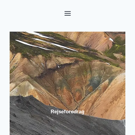
Fortsæt
til
indhold
Rejseforedrag