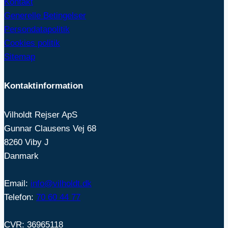
Kontakt
Generelle Betingelser
Persondatapolitik
Cookies politik
Sitemap
Kontaktinformation
Vilholdt Rejser ApS
Gunnar Clausens Vej 68
8260 Viby J
Danmark
Email:
info@vilholdt.dk
Telefon:
70 60 44 77
CVR: 36965118