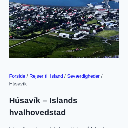
Forside
/
Rejser til Island
/
Seværdigheder
/
Húsavík
Húsavík – Islands
hvalhovedstad