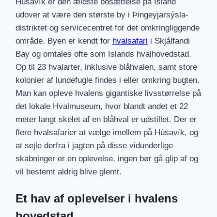
Húsavík er den ældste bosættelse på Island
udover at være den største by i Þingeyjarsýsla-
distriktet og servicecentret for det omkringliggende
område. Byen er kendt for
hvalsafari
i Skjálfandi
Bay og omtales ofte som Islands hvalhovedstad.
Op til 23 hvalarter, inklusive blåhvalen, samt store
kolonier af lundefugle findes i eller omkring bugten.
Man kan opleve hvalens gigantiske livsstørrelse på
det lokale Hvalmuseum, hvor blandt andet et 22
meter langt skelet af en blåhval er udstillet. Der er
flere hvalsafarier at vælge imellem på Húsavík, og
at sejle derfra i jagten på disse vidunderlige
skabninger er en oplevelse, ingen bør gå glip af og
vil bestemt aldrig blive glemt.
Et hav af oplevelser i hvalens
hovedstad