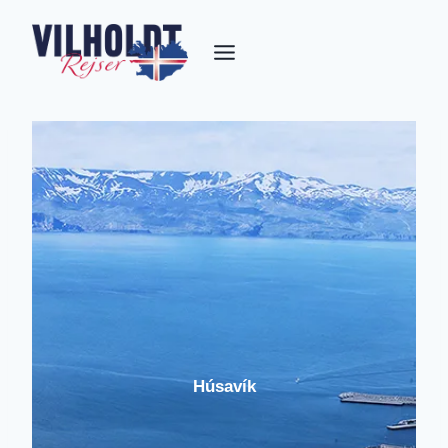
Fortsæt
til
indhold
Húsavík