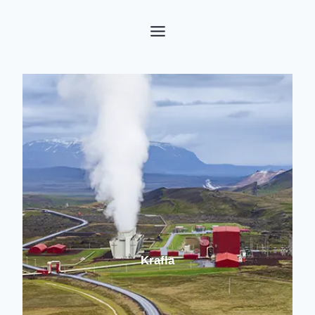
Fortsæt
til
indhold
Krafla