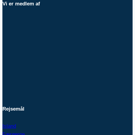
Vi er medlem af
Rejsemål
Island
Færøerne