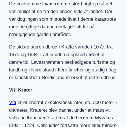
De voldsomme lavastrømme skød højt op så det
var muligt at se fra den anden side af landet. Der
var dog ingen som mistede livet i denne katastrofe
men de giftige dampe ødelagde alt liv på
nærliggende gårde i området.
De sidste store udbrud i Krafla varede i 10 år, fra
1975 og 1984. I alt ni udbrud opstod i løbet af
denne tid. Lavastrømmen beskadigede turisme og
landbrug i Nordisland i flere år efter og stadig i dag
er landskabet i Nordisland mærket af dette udbrud.
Víti Krater
Víti
er et enormt eksplosionskrater, ca. 300 meter i
diameter. Krateret blev dannet under et massivt
vulkanudbrud ved starten af ​​de berømte Mývatns
Eldar i 1724. Udbruddet fortsatte mere eller mindre