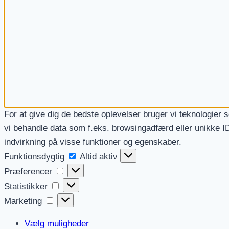
For at give dig de bedste oplevelser bruger vi teknologier 
vi behandle data som f.eks. browsingadfærd eller unikke ID
indvirkning på visse funktioner og egenskaber.
Funktionsdygtig
Funktionsdygtig
Altid aktiv
Præferencer
Præferencer
Statistikker
Statistikker
Marketing
Marketing
Vælg muligheder