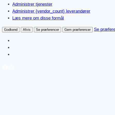
Administrer tjenester
Administrer {vendor_count} leverandører
Læs mere om disse formål
Se præfer
Godkend
Afvis
Se præferencer
Gem præferencer
Fortsæt
Facebook
Instagram
til
indhold