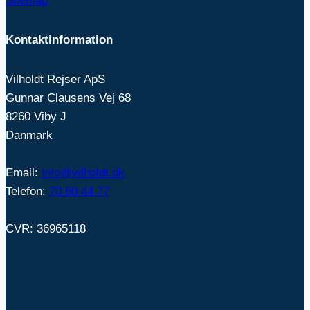
Sitemap
Kontaktinformation
Vilholdt Rejser ApS
Gunnar Clausens Vej 68
8260 Viby J
Danmark
Email:
info@vilholdt.dk
Telefon:
70 60 44 77
CVR: 36965118