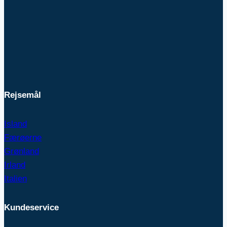
Rejsemål
Island
Færøerne
Grønland
Irland
Italien
Kundeservice