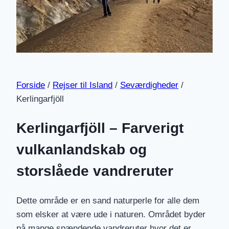
Forside
/
Rejser til Island
/
Seværdigheder
/
Kerlingarfjöll
Kerlingarfjöll – Farverigt
vulkanlandskab og
storslåede vandreruter
Dette område er en sand naturperle for alle dem
som elsker at være ude i naturen. Området byder
på mange spændende vandreruter hvor det er