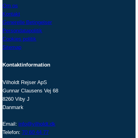
Om os
Kontakt
Generelle Betingelser
Persondatapolitik
Cookies politik
Sitemap
Kontaktinformation
Vilholdt Rejser ApS
Gunnar Clausens Vej 68
8260 Viby J
Danmark
Email:
info@vilholdt.dk
Telefon:
70 60 44 77