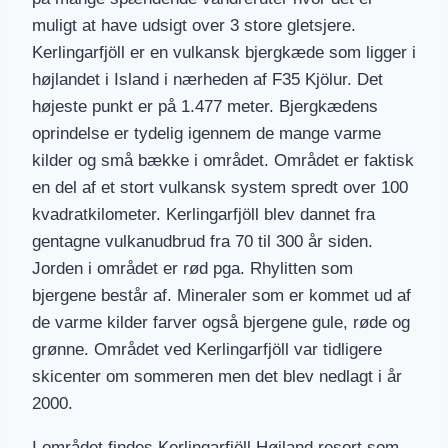
muligt at have udsigt over 3 store gletsjere.
Kerlingarfjöll er en vulkansk bjergkæde som ligger i
højlandet i Island i nærheden af F35 Kjölur. Det
højeste punkt er på 1.477 meter. Bjergkædens
oprindelse er tydelig igennem de mange varme
kilder og små bække i området. Området er faktisk
en del af et stort vulkansk system spredt over 100
kvadratkilometer. Kerlingarfjöll blev dannet fra
gentagne vulkanudbrud fra 70 til 300 år siden.
Jorden i området er rød pga. Rhylitten som
bjergene består af. Mineraler som er kommet ud af
de varme kilder farver også bjergene gule, røde og
grønne. Området ved Kerlingarfjöll var tidligere
skicenter om sommeren men det blev nedlagt i år
2000.
I området findes Kerlingarfjöll Højland resort som