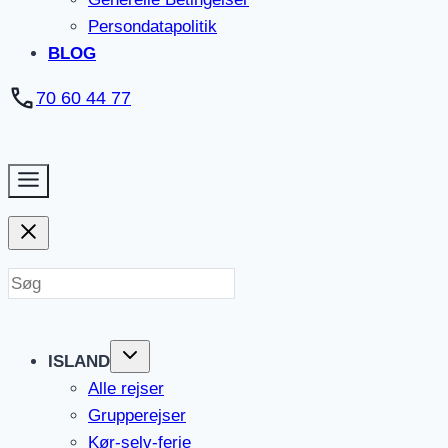
Persondatapolitik
BLOG
70 60 44 77
ISLAND
Alle rejser
Grupperejser
Kør-selv-ferie