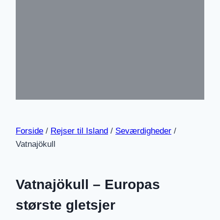
Forside
/
Rejser til Island
/
Seværdigheder
/
Vatnajökull
Vatnajökull – Europas
største gletsjer