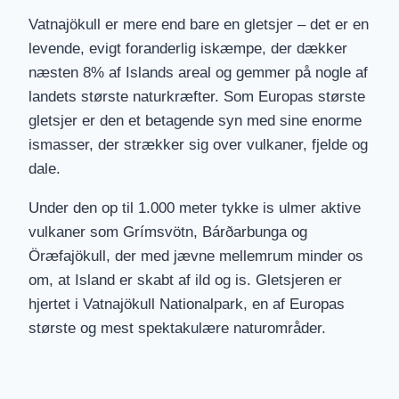
Vatnajökull er mere end bare en gletsjer – det er en
levende, evigt foranderlig iskæmpe, der dækker
næsten 8% af Islands areal og gemmer på nogle af
landets største naturkræfter. Som Europas største
gletsjer er den et betagende syn med sine enorme
ismasser, der strækker sig over vulkaner, fjelde og
dale.
Under den op til 1.000 meter tykke is ulmer aktive
vulkaner som Grímsvötn, Bárðarbunga og
Öræfajökull, der med jævne mellemrum minder os
om, at Island er skabt af ild og is. Gletsjeren er
hjertet i Vatnajökull Nationalpark, en af Europas
største og mest spektakulære naturområder.