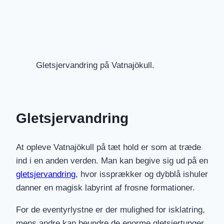
Gletsjervandring på Vatnajökull.
Gletsjervandring
At opleve Vatnajökull på tæt hold er som at træde
ind i en anden verden. Man kan begive sig ud på en
gletsjervandring
, hvor issprækker og dybblå ishuler
danner en magisk labyrint af frosne formationer.
For de eventyrlystne er der mulighed for isklatring,
mens andre kan beundre de enorme gletsjertunger