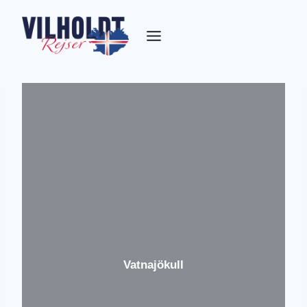
Fortsæt
til
indhold
Vatnajökull