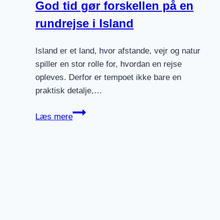
God tid gør forskellen på en
rundrejse i Island
Island er et land, hvor afstande, vejr og natur
spiller en stor rolle for, hvordan en rejse
opleves. Derfor er tempoet ikke bare en
praktisk detalje,…
God
Læs mere
tid
gør
forskellen
på
en
rundrejse
i
Island