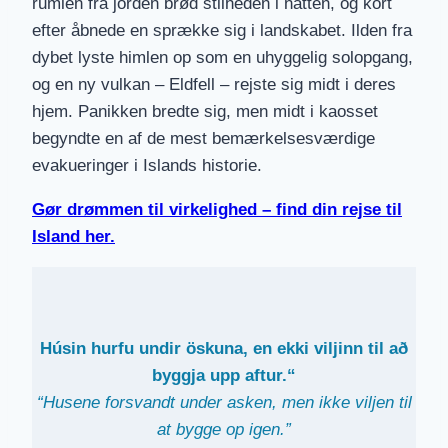
rumlen fra jorden brød stilheden i natten, og kort
efter åbnede en sprække sig i landskabet. Ilden fra
dybet lyste himlen op som en uhyggelig solopgang,
og en ny vulkan – Eldfell – rejste sig midt i deres
hjem. Panikken bredte sig, men midt i kaosset
begyndte en af de mest bemærkelsesværdige
evakueringer i Islands historie.
Gør drømmen til virkelighed – find din rejse til
Island her.
Húsin hurfu undir öskuna, en ekki viljinn til að
byggja upp aftur.“
“Husene forsvandt under asken, men ikke viljen til
at bygge op igen.”