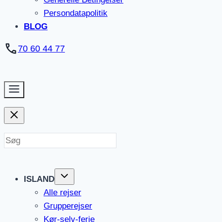
Persondatapolitik
BLOG
70 60 44 77
ISLAND
Alle rejser
Grupperejser
Kør-selv-ferie