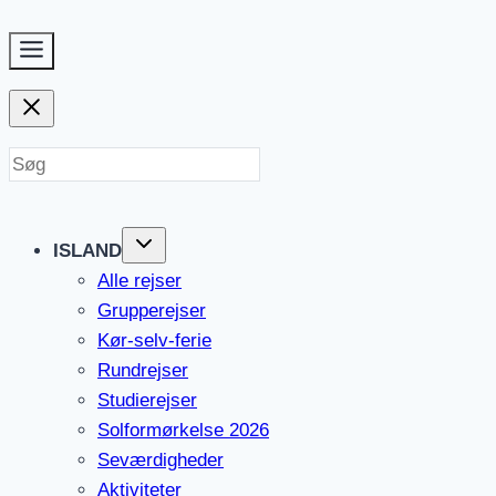
Fortsæt
til
indhold
ISLAND
Alle rejser
Grupperejser
Kør-selv-ferie
Rundrejser
Studierejser
Solformørkelse 2026
Seværdigheder
Aktiviteter