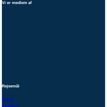
Vi er medlem af
Rejsemål
Island
Færøerne