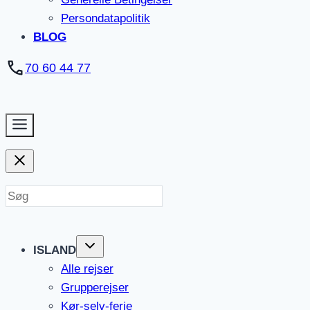
Persondatapolitik
BLOG
70 60 44 77
ISLAND
Alle rejser
Grupperejser
Kør-selv-ferie