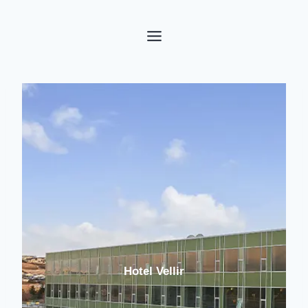
Fortsæt
til
indhold
Hotel Vellir