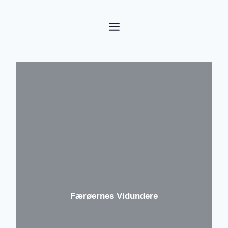
Fortsæt
til
indhold
Færøernes Vidundere