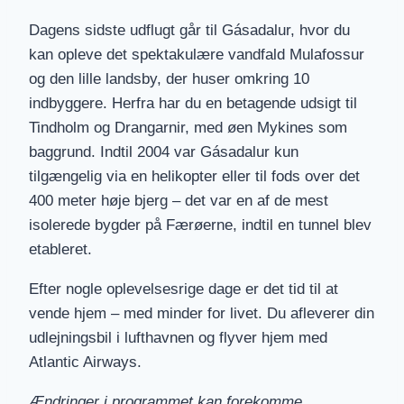
Dagens sidste udflugt går til Gásadalur, hvor du
kan opleve det spektakulære vandfald Mulafossur
og den lille landsby, der huser omkring 10
indbyggere. Herfra har du en betagende udsigt til
Tindholm og Drangarnir, med øen Mykines som
baggrund. Indtil 2004 var Gásadalur kun
tilgængelig via en helikopter eller til fods over det
400 meter høje bjerg – det var en af de mest
isolerede bygder på Færøerne, indtil en tunnel blev
etableret.
Efter nogle oplevelsesrige dage er det tid til at
vende hjem – med minder for livet. Du afleverer din
udlejningsbil i lufthavnen og flyver hjem med
Atlantic Airways.
Ændringer i programmet kan forekomme.