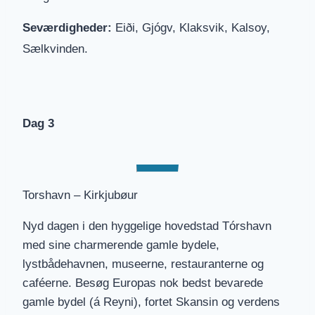
Seværdigheder:
Eiði, Gjógv, Klaksvik, Kalsoy,
Sælkvinden.
Dag 3
Torshavn – Kirkjubøur
Nyd dagen i den hyggelige hovedstad Tórshavn
med sine charmerende gamle bydele,
lystbådehavnen, museerne, restauranterne og
caféerne. Besøg Europas nok bedst bevarede
gamle bydel (á Reyni), fortet Skansin og verdens