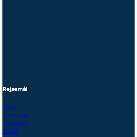
Rejsemål
Island
Færøerne
Grønland
Irland