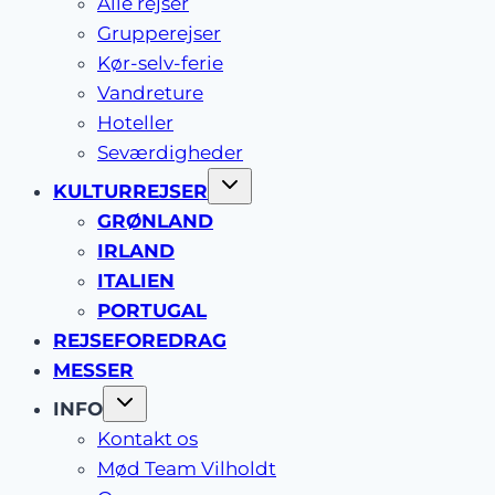
Alle rejser
Grupperejser
Kør-selv-ferie
Vandreture
Hoteller
Seværdigheder
KULTURREJSER
GRØNLAND
IRLAND
ITALIEN
PORTUGAL
REJSEFOREDRAG
MESSER
INFO
Kontakt os
Mød Team Vilholdt