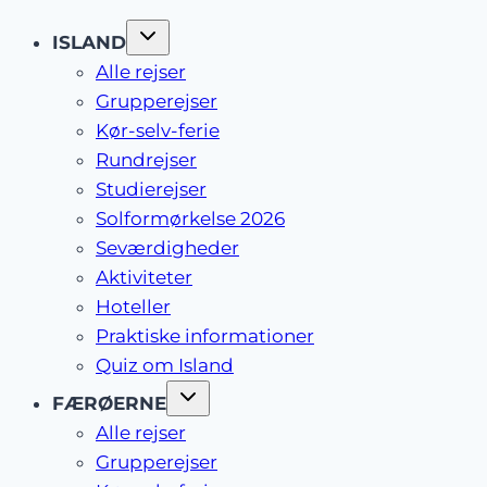
ISLAND
Alle rejser
Grupperejser
Kør-selv-ferie
Rundrejser
Studierejser
Solformørkelse 2026
Seværdigheder
Aktiviteter
Hoteller
Praktiske informationer
Quiz om Island
FÆRØERNE
Alle rejser
Grupperejser