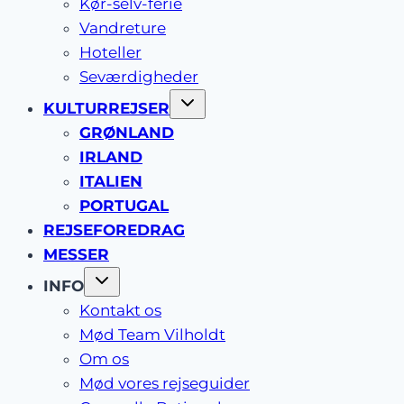
Kør-selv-ferie
Vandreture
Hoteller
Seværdigheder
KULTURREJSER
GRØNLAND
IRLAND
ITALIEN
PORTUGAL
REJSEFOREDRAG
MESSER
INFO
Kontakt os
Mød Team Vilholdt
Om os
Mød vores rejseguider