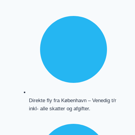
historie. En anden dag tager vi til Friuli, hvor vi
besøger en lokal vingård og den særprægede
renæssanceby Palmanova.
Vi rejser i en mindre gruppe, så der er god tid til
både fælles oplevelser og egne pauser undervejs.
Du kan selv vælge, hvilke aktiviteter du vil deltage
i sammen med gruppen, og hvornår du hellere vil
opleve Venedig på egen hånd. På den måde får du
en rejse, hvor Venedig ikke kun opleves som en
smuk kulisse, men som en levende by med
historie, smag, håndværk og hverdag.
Direkte fly fra København – Venedig t/r
inkl- alle skatter og afgifter.