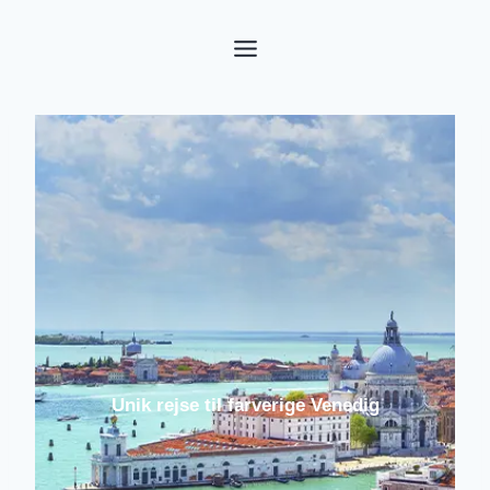
Fortsæt
til
indhold
Unik rejse til farverige Venedig