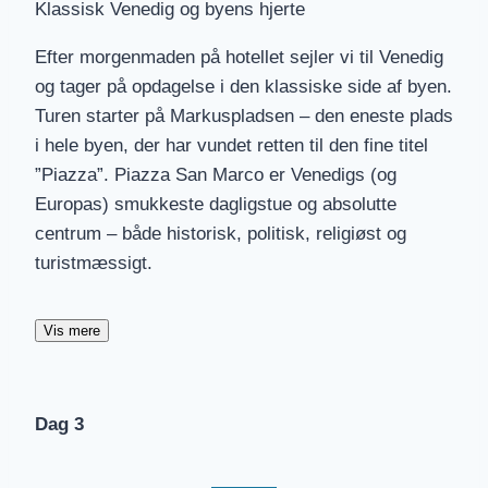
Klassisk Venedig og byens hjerte
Efter morgenmaden på hotellet sejler vi til Venedig
og tager på opdagelse i den klassiske side af byen.
Turen starter på Markuspladsen – den eneste plads
i hele byen, der har vundet retten til den fine titel
”Piazza”. Piazza San Marco er Venedigs (og
Europas) smukkeste dagligstue og absolutte
centrum – både historisk, politisk, religiøst og
turistmæssigt.
En dansktalende guide (inkluderet) fører os på
Vis mere
opdagelse i skønheden under et besøg på
Markuspladsen, domineret af byens mest ikoniske
monumenter: Markuskirken (som også kaldes for
Dag 3
Guldkirken), tårnet og Palazzo Ducale
(Dogepaladset).