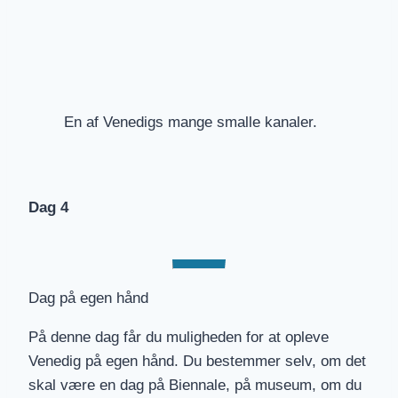
delikatesser, som nydes til vinen).
Vi slutter eftermiddagen med en gåtur i den
snørklede labyrint af smalle gyder på jagt efter
skjulte perler som Scala Contarini del Bovolo: en
udvendig, fritstående vindeltrappe fra det 15.
En af Venedigs mange smalle kanaler.
århundrede. Undervejs støder vi også på mindre
kirker væk fra de mest turistede stier, som
gemmer på mesterværker af store venetianske
Dag 4
kunstnere som Paolo Veronese, Palma il Giovane
og Tintoretto. Aftensmaden er på egen hånd.
Dag på egen hånd
På denne dag får du muligheden for at opleve
Venedig på egen hånd. Du bestemmer selv, om det
skal være en dag på Biennale, på museum, om du