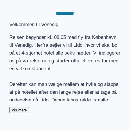
Velkommen til Venedig
Rejsen begynder kl. 08.05 med fly fra København
til Venedig. Herfra sejler vi til Lido, hvor vi skal bo
på et 4-stjernet hotel alle seks nætter. Vi indlogerer
os på værelserne og starter officielt vores tur med
en velkomstaperitif.
Derefter kan man vælge mellem at hvile og slappe
af på hotellet efter den lange rejse eller at tage på
opdagelse på Lido. Denne langstrakte, smalle
barriereø strækker sig over 11 kilometer mellem
Vis mere
Venedigs lagune og Adriaterhavet og fungerer som
et naturligt skjold for selve Venedig.