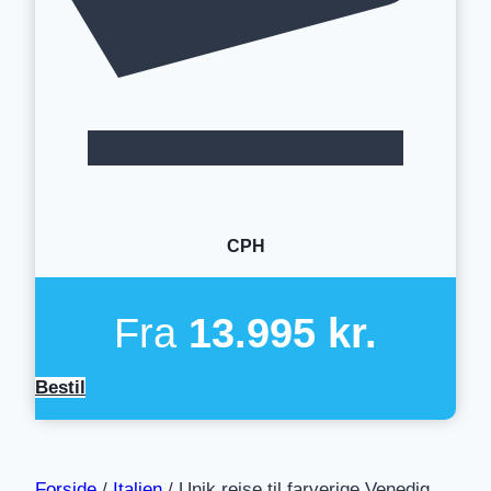
CPH
Fra
13.995 kr.
Bestil
Forside
/
Italien
/
Unik rejse til farverige Venedig