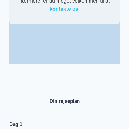
nærmere, er du meget velkommen til at
kontakte os
.
Din rejseplan
Dag 1