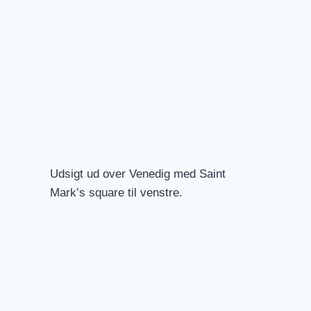
Selvom øen er berømt takket være filmfestivalen i
Venedig, de ikoniske hoteller og de luksuriøse
strandklubber, er Lido også et pusterum med
havluft, cykelstier, historisk arkitektur og en mere
jordbunden, lokal italiensk hverdag.
Her kan man gå en tur eller leje en cykel og opleve
de elegante boulevarder med Liberty-villaer, den
charmerende,
historiske landsby Malamocco med
Udsigt ud over Venedig med Saint
små kanaler, farverige huse og fiskerestauranter,
Mark’s square til venstre.
den gamle jødiske kirkegård eller den flotte natur
med strande og stier. Men dagen slutter vi sammen
– med en fællesspisning på en restaurant på Lido
(inkluderet).