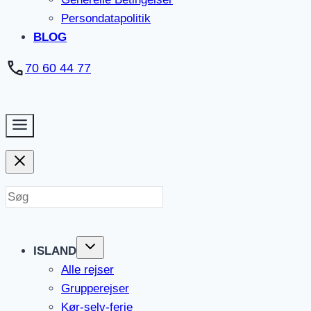
Persondatapolitik
BLOG
70 60 44 77
ISLAND
Alle rejser
Grupperejser
Kør-selv-ferie