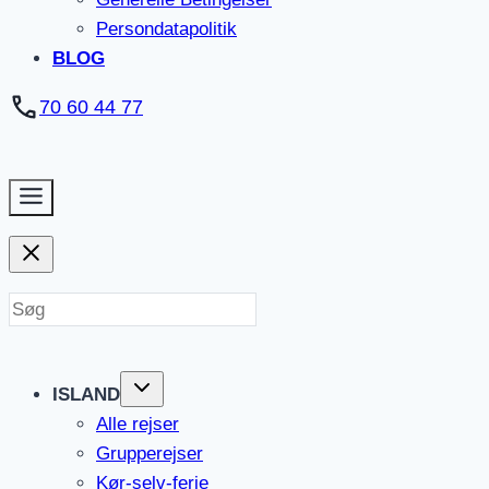
Persondatapolitik
BLOG
70 60 44 77
ISLAND
Alle rejser
Grupperejser
Kør-selv-ferie