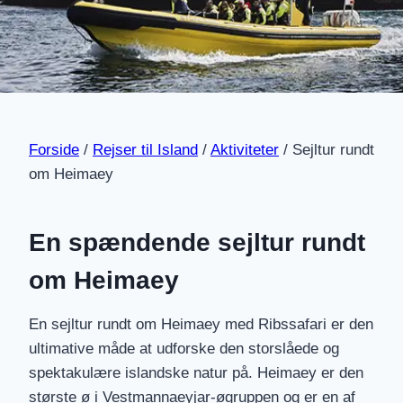
Forside
/
Rejser til Island
/
Aktiviteter
/
Sejltur rundt
om Heimaey
En spændende sejltur rundt
om Heimaey
En sejltur rundt om Heimaey med Ribssafari er den
ultimative måde at udforske den storslåede og
spektakulære islandske natur på. Heimaey er den
største ø i Vestmannaeyjar-øgruppen og er en af