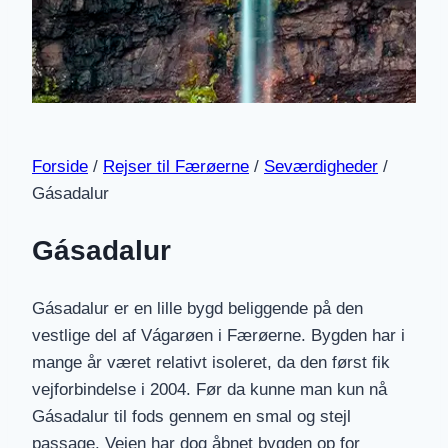
Forside
/
Rejser til Færøerne
/
Seværdigheder
/
Gásadalur
Gásadalur
Gásadalur er en lille bygd beliggende på den
vestlige del af Vágarøen i Færøerne. Bygden har i
mange år været relativt isoleret, da den først fik
vejforbindelse i 2004. Før da kunne man kun nå
Gásadalur til fods gennem en smal og stejl
passage. Vejen har dog åbnet bygden op for