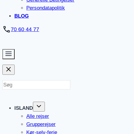
Persondatapolitik
BLOG
70 60 44 77
ISLAND
Alle rejser
Grupperejser
Kør-selv-ferie