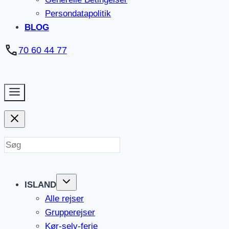
Persondatapolitik
BLOG
70 60 44 77
ISLAND
Alle rejser
Grupperejser
Kør-selv-ferie